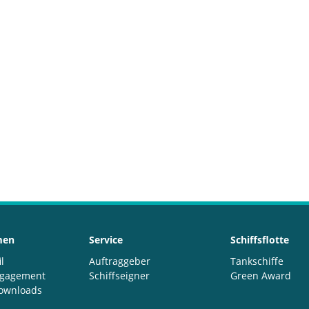
men
Service
Schiffsflotte
l
Auftraggeber
Tankschiffe
ngagement
Schiffseigner
Green Award
ownloads