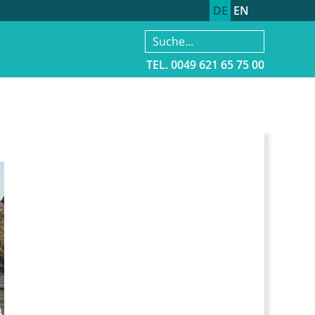
DE
EN
Search
for:
TEL. 0049 621 65 75 00
Zum
Inhalt
springen