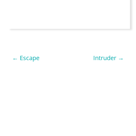
←
Escape
Intruder
→
NAVIGATION