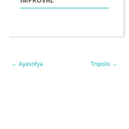
IMPROVAL
←
Ayasofya
Tripolis
→
NAVIGATION