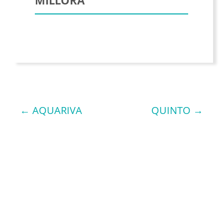
MILLORA
←
AQUARIVA
QUINTO
→
NAVIGATION